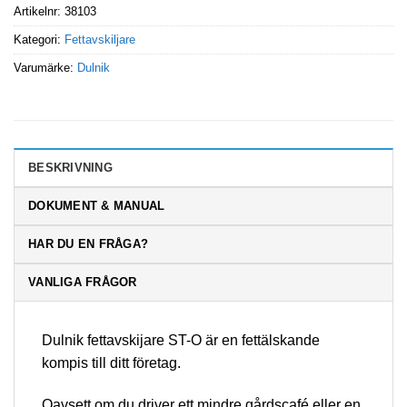
Artikelnr:
38103
Kategori:
Fettavskiljare
Varumärke:
Dulnik
BESKRIVNING
DOKUMENT & MANUAL
HAR DU EN FRÅGA?
VANLIGA FRÅGOR
Dulnik fettavskijare ST-O är en fettälskande
kompis till ditt företag.
Oavsett om du driver ett mindre gårdscafé eller en