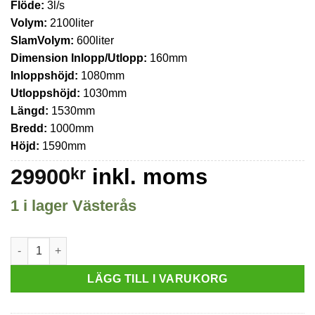
Flöde:
3l/s
Volym:
2100liter
SlamVolym:
600liter
Dimension Inlopp/Utlopp:
160mm
Inloppshöjd:
1080mm
Utloppshöjd:
1030mm
Längd:
1530mm
Bredd:
1000mm
Höjd:
1590mm
29900
kr
inkl. moms
1 i lager Västerås
Fettavskiljare Dulnik ST-O mängd
LÄGG TILL I VARUKORG