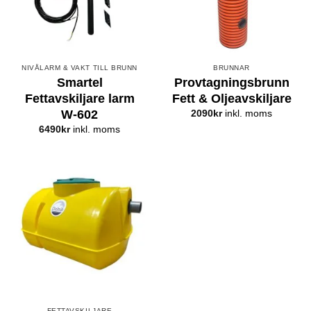
NIVÅLARM & VAKT TILL BRUNN
BRUNNAR
Smartel
Provtagningsbrunn
Fettavskiljare larm
Fett & Oljeavskiljare
W-602
2090
kr
inkl. moms
6490
kr
inkl. moms
FETTAVSKILJARE